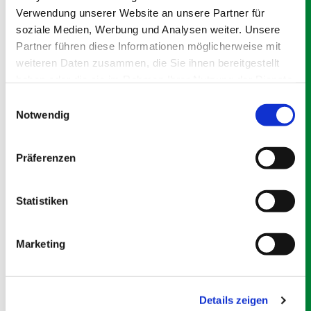
Verwendung unserer Website an unsere Partner für
soziale Medien, Werbung und Analysen weiter. Unsere
Termine & Abholung sind nach Vereinbarung auch
Partner führen diese Informationen möglicherweise mit
außerhalb der Öffnungszeiten möglich.
weiteren Daten zusammen, die Sie ihnen bereitgestellt
haben oder die sie im Rahmen Ihrer Nutzung der Dienste
SCHREIBEN SIE UNS
gesammelt haben.
Einwilligungsauswahl
Notwendig
Präferenzen
Statistiken
Marketing
Details zeigen