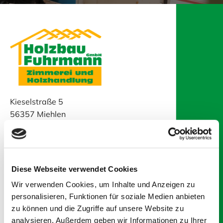
Kieselstraße 5
56357 Miehlen
Telefon:
06772 8390
E-Mail:
mail@holzbau-fuhrmann.de
Öffnungszeiten
Diese Webseite verwendet Cookies
Wir verwenden Cookies, um Inhalte und Anzeigen zu
Montag - Freitag
08:00 - 13:00
personalisieren, Funktionen für soziale Medien anbieten
14:00 - 17:00
zu können und die Zugriffe auf unsere Website zu
Samstag
08:00 - 12:00
analysieren. Außerdem geben wir Informationen zu Ihrer