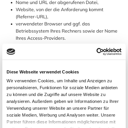
Name und URL der abgerufenen Datei,
Website, von der die Anforderung kommt
(Referrer-URL),
verwendeter Browser und ggf. das
Betriebssystem Ihres Rechners sowie der Name
Ihres Access-Providers.
Die genannten Daten werden durch uns zu folgenden
Zwecken verarbeitet:
Gewährleistung einer komfortablen Nutzung
Diese Webseite verwendet Cookies
unserer Website,
Wir verwenden Cookies, um Inhalte und Anzeigen zu
Gewährleistung eines reibungslosen
personalisieren, Funktionen für soziale Medien anbieten
Verbindungsaufbaus der Website,
zu können und die Zugriffe auf unsere Website zu
Auswertung der Systemsicherheit und -stabilität
analysieren. Außerdem geben wir Informationen zu Ihrer
sowie
Verwendung unserer Website an unsere Partner für
zu weiteren administrativen Zwecken im Rahmen
soziale Medien, Werbung und Analysen weiter. Unsere
der Vertragserfüllung oder zur Erfüllung
Partner führen diese Informationen möglicherweise mit
gesetzlicher oder aufsichtsbehördlicher